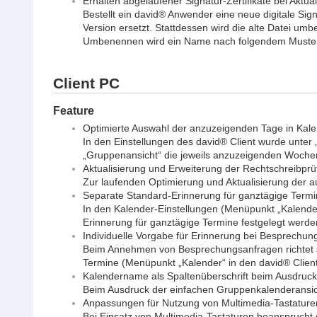
Erhalten abgelaufener Signatur-Zertifikate bei Aktual
Bestellt ein david® Anwender eine neue digitale Signa
Version ersetzt. Stattdessen wird die alte Datei um
Umbenennen wird ein Name nach folgendem Muster ve
Client PC
Feature
Optimierte Auswahl der anzuzeigenden Tage in Kal
In den Einstellungen des david® Client wurde unter 
„Gruppenansicht“ die jeweils anzuzeigenden Woche
Aktualisierung und Erweiterung der Rechtschreibpr
Zur laufenden Optimierung und Aktualisierung der a
Separate Standard-Erinnerung für ganztägige Term
In den Kalender-Einstellungen (Menüpunkt „Kalender
Erinnerung für ganztägige Termine festgelegt werde
Individuelle Vorgabe für Erinnerung bei Besprechu
Beim Annehmen von Besprechungsanfragen richtet sic
Termine (Menüpunkt „Kalender“ in den david® Client 
Kalendername als Spaltenüberschrift beim Ausdruc
Beim Ausdruck der einfachen Gruppenkalenderansich
Anpassungen für Nutzung von Multimedia-Tastature
Bei Einsatz von Multimedia-Tastaturen beansprucht d