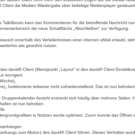
® Client die Medien-Wiedergabe über beliebige Medienplayer gesteuer
nes TalkAbouts kann das Kommentieren für die betreffende Nachricht n
mmentarbereich die neue Schaltfläche „Abschließen“ zur Verfügung.
ausch innerhalb des Verteilerkreises einer internen eMail erlaubt, ste
eiterhin wie gewohnt nutzen.
 des david® Client (Menüpunkt „Layout“ in den david® Client Einstellun
n korrigiert.
(Woche)„
 funktionierte teilweise nicht zufriedenstellend. Das ist nun behoben
Gruppenkalender Ansicht erstreckt sich häufig über mehrere Seiten. H
halten ist nun behoben.
fik
ntergrundgrafiken in Notizen wurde optimiert. Zuvor konnte das Öffnen 
teianhängen
ianhangs zum Absturz des david® Client führen. Dieses Verhalten wurde