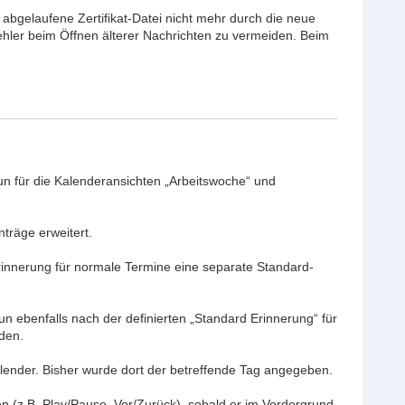
ie abgelaufene Zertifikat-Datei nicht mehr durch die neue
fehler beim Öffnen älterer Nachrichten zu vermeiden. Beim
un für die Kalenderansichten „Arbeitswoche“ und
träge erweitert.
rinnerung für normale Termine eine separate Standard-
 ebenfalls nach der definierten „Standard Erinnerung“ für
den.
lender. Bisher wurde dort der betreffende Tag angegeben.
en (z.B. Play/Pause, Vor/Zurück), sobald er im Vordergrund