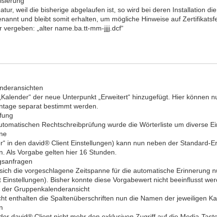
isierung
tur, weil die bisherige abgelaufen ist, so wird bei deren Installation d
benannt und bleibt somit erhalten, um mögliche Hinweise auf Zertifikats
rgeben: „alter name.ba.tt-mm-jjjj.dcf“
enderansichten
„Kalender“ der neue Unterpunkt „Erweitert“ hinzugefügt. Hier können n
ntage separat bestimmt werden.
üfung
utomatischen Rechtschreibprüfung wurde die Wörterliste um diverse Ein
ine
“ in den david® Client Einstellungen) kann nun neben der Standard-E
n. Als Vorgabe gelten hier 16 Stunden.
ngsanfragen
h die vorgeschlagene Zeitspanne für die automatische Erinnerung nun
Einstellungen). Bisher konnte diese Vorgabewert nicht beeinflusst wer
k der Gruppenkalenderansicht
t enthalten die Spaltenüberschriften nun die Namen der jeweiligen Ka
n
er david® Client nicht mehr den exklusiven Zugriff auf die Media-Tast