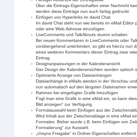
Über die Eintrags-Eigenschaften einer Nachricht kan
werden diese Einträge nun auch farbig gedruckt.
Einfügen von Hyperlinks im david Chat
Im david Chat steht nun wie bereits im eMail Editor
oder eine Web-Adresse einzufügen.
LiveComments und TalkAbouts stumm schalten
Bei neuen Kommentaren in LiveComments oder TalkA
vorübergehend unterbinden, so gibt es hierzu nun 
eines weiteren Kommentars dieser Eintrag zwar wiede
Eintrag.
Designanpassungen in der Kalenderansicht
Das Design der Kalenderansichten wurden optisch ü
Optimierte Anzeige von Dateianhängen
Dateianhänge in eMails werden in der Vorschau und 
nun automatisch auf den längsten Dateinamen erweit
Rahmen bei eingefügter Grafik hinzufügen
Fügt man eine Grafik in eine eMail ein, so kann d
Bild anzeigen“ zur Verfügung.
Formatauswahl beim Einfügen aus der Zwischenabl
Wird Inhalt aus der Zwischenablage in eine eMail e
Formates. Bisher wurde z.B. beim Einfügen von Zeilen
Formatierung“ zur Auswahl.
„chayns Freigabe“ in Ordner-Eigenschaften entfernt