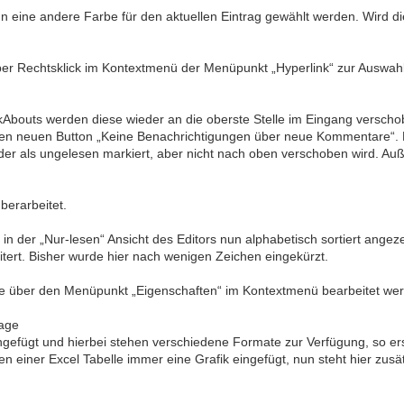
n eine andere Farbe für den aktuellen Eintrag gewählt werden. Wird di
 per Rechtsklick im Kontextmenü der Menüpunkt „Hyperlink“ zur Auswahl
bouts werden diese wieder an die oberste Stelle im Eingang verscho
den neuen Button „Keine Benachrichtigungen über neue Kommentare“. D
r als ungelesen markiert, aber nicht nach oben verschoben wird. Außer
berarbeitet.
in der „Nur-lesen“ Ansicht des Editors nun alphabetisch sortiert ange
ert. Bisher wurde hier nach wenigen Zeichen eingekürzt.
iese über den Menüpunkt „Eigenschaften“ im Kontextmenü bearbeitet w
age
ingefügt und hierbei stehen verschiedene Formate zur Verfügung, so e
 einer Excel Tabelle immer eine Grafik eingefügt, nun steht hier zusät