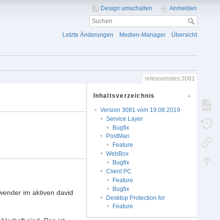
Design umschalten
Anmelden
Letzte Änderungen
Medien-Manager
Übersicht
releasenotes:3081
Inhaltsverzeichnis
Version 3081 vom 19.08.2019
Service Layer
Bugfix
PostMan
Feature
WebBox
Bugfix
Client PC
Feature
Bugfix
wender im aktiven david
Desktop Protection for
Feature