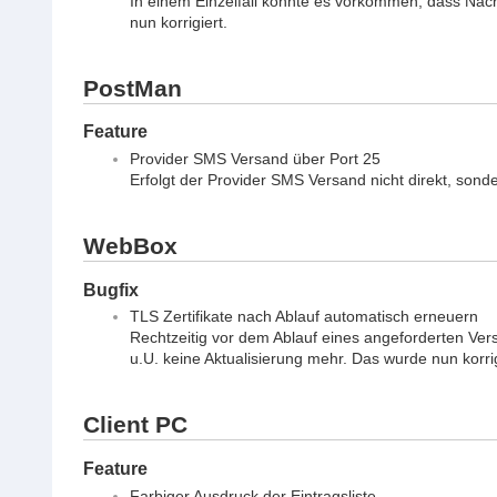
In einem Einzelfall konnte es vorkommen, dass Nach
nun korrigiert.
PostMan
Feature
Provider SMS Versand über Port 25
Erfolgt der Provider SMS Versand nicht direkt, sonde
WebBox
Bugfix
TLS Zertifikate nach Ablauf automatisch erneuern
Rechtzeitig vor dem Ablauf eines angeforderten Versc
u.U. keine Aktualisierung mehr. Das wurde nun korrig
Client PC
Feature
Farbiger Ausdruck der Eintragsliste