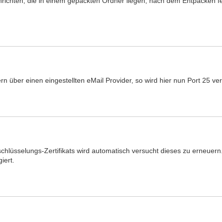
richten, die in einem gepackten Ordner liegen, nach dem Entpacken feh
rn über einen eingestellten eMail Provider, so wird hier nun Port 25 ve
hlüsselungs-Zertifikats wird automatisch versucht dieses zu erneuern. I
iert.