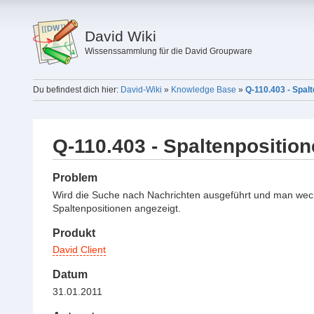
David Wiki
Wissenssammlung für die David Groupware
Du befindest dich hier:
David-Wiki
»
Knowledge Base
»
Q-110.403 - Spal
Q-110.403 - Spaltenpositio
Problem
Wird die Suche nach Nachrichten ausgeführt und man wechse
Spaltenpositionen angezeigt.
Produkt
David Client
Datum
31.01.2011