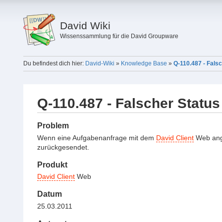
David Wiki
Wissenssammlung für die David Groupware
Du befindest dich hier:
David-Wiki
»
Knowledge Base
»
Q-110.487 - Fals
Q-110.487 - Falscher Statu
Problem
Wenn eine Aufgabenanfrage mit dem
David Client
Web ange
zurückgesendet.
Produkt
David Client
Web
Datum
25.03.2011