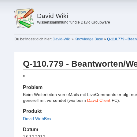
David Wiki
Wissenssammlung für die David Groupware
Du befindest dich hier:
David-Wiki
»
Knowledge Base
»
Q-110.779 - Bean
Q-110.779 - Beantworten/We
!!!
Problem
Beim Weiterleiten von eMails mit LiveComments erfolgt n
generell mit versendet (wie beim
David Client
PC).
Produkt
David WebBox
Datum
18.12.2012